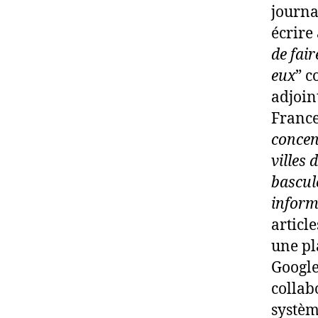
journa
écrire
de fai
eux
” c
adjoin
France
concen
villes 
bascul
inform
articl
une pl
Google
collab
systèm