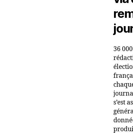
rem
jou
36 000
rédact
électi
frança
chaque
journa
s’est a
généra
données
produi