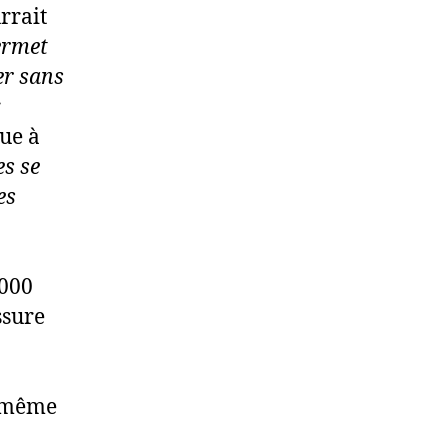
rrait
ermet
er sans
r
ue à
es se
es
 000
ssure
e même