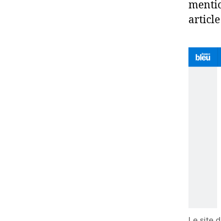
mentio
articl
Le site 