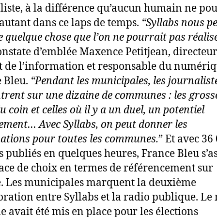
liste, à la différence qu’aucun humain ne pou
 autant dans ce laps de temps.
“Syllabs nous p
re quelque chose que l’on ne pourrait pas réalis
onstate d’emblée Maxence Petitjean, directeu
t de l’information et responsable du numériq
 Bleu.
“Pendant les municipales, les journalist
trent sur une dizaine de communes : les gross
du coin et celles où il y a un duel, un potentiel
ement… Avec Syllabs, on peut donner les
ations pour toutes les communes.
” Et avec 36
es publiés en quelques heures, France Bleu s’a
ace de choix en termes de référencement sur
. Les municipales marquent la deuxième
oration entre Syllabs et la radio publique. L
e avait été mis en place pour les élections