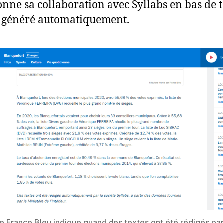
nne sa collaboration avec Syllabs en bas de t
e généré automatiquement.
de France Bleu indique quand des textes ont été rédigés pa