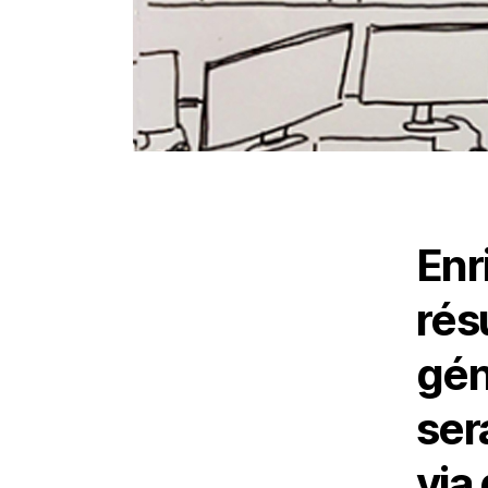
Enr
rés
gén
ser
via