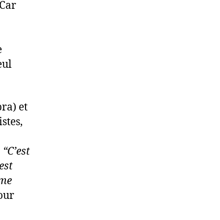
 Car
e
eul
ra) et
stes,
:
“C’est
est
hme
our