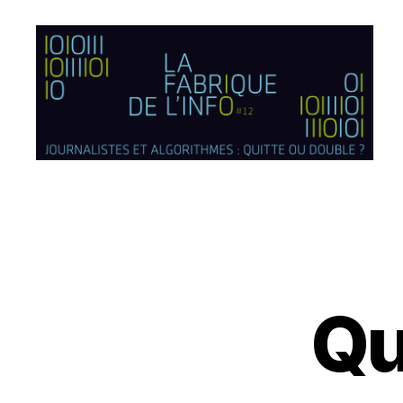
lafabriquedelinfo
Qu