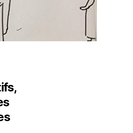
ifs,
es
es
,