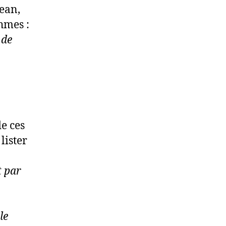
ean,
thmes :
 de
e ces
lister
it par
le