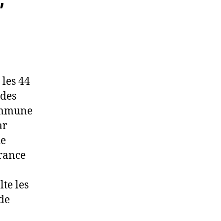
 les 44
 des
commune
ar
de
France
te les
 de