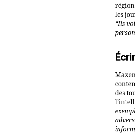
région
les jou
“Ils v
person
Écri
Maxenc
contenu
des to
l’intel
exemple
advers
inform