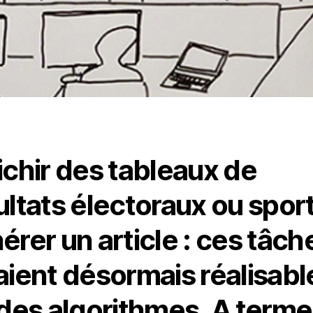
ichir des tableaux de
ultats électoraux ou sport
érer un article : ces tâch
aient désormais réalisabl
 des algorithmes. A terme