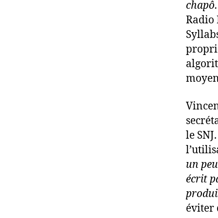
chapô… 
Radio 
Syllab
propri
algori
moyen 
Vincen
secrét
le SNJ.
l’util
un peu 
écrit 
produi
éviter