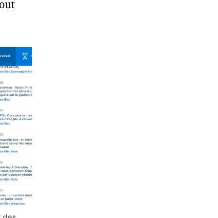
out
r des